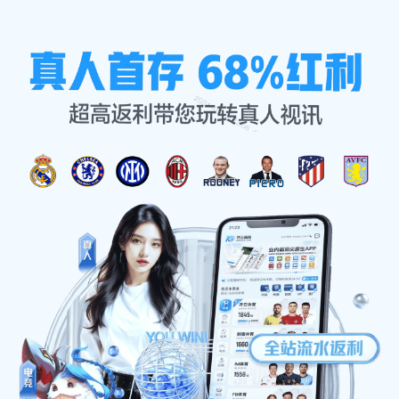
☰
STARSKY
星空体育
探索无限可能
掌握赛场先机
星空官方网站致力于为您提供最全面的体育赛事数据
整合与分析服务。从足球到篮球，从NBA到世界杯，
我们实时追踪每一个精彩瞬间。
查看今日赛事
今日焦点赛事