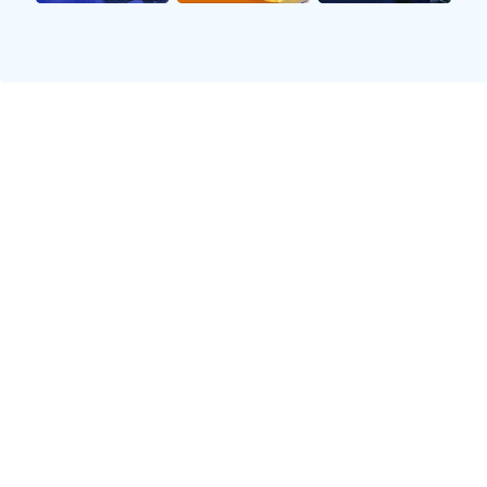
NBA
西甲
西
巴塞罗那新赛季阵容升级，哈维战术体系革新
部
夏窗转会开启，巴萨引进了两名强力中场，旨在提升控球
半
率...
勒
决
布
赛
朗
G5
·
詹
前
国
网球
姆
家
瞻：
队
斯
湖
状