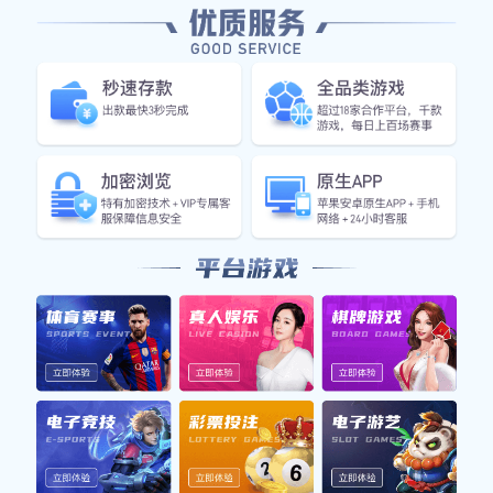
深度分析
欧冠决赛前瞻：战术博弈与球星对决的
巅峰盛宴
本周日的欧冠决赛将是本年度最具看点的比赛。两支球队在小
组赛阶段便展现了不同的战术风格，一支依靠高位压迫，另一
支则擅长防守反击。星空体育分析师团队深入拆解双方阵容，
为您带来最专业的赛前解读...