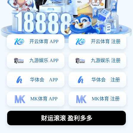
曼彻斯特城
利物浦
2 - 1
英超
第78分钟
洛杉矶湖人
金州勇士
108 - 105
NBA
第四节
皇家马德里
拜仁慕尼黑
vs
欧冠
20:00
热门赛事资讯
查看更多 >