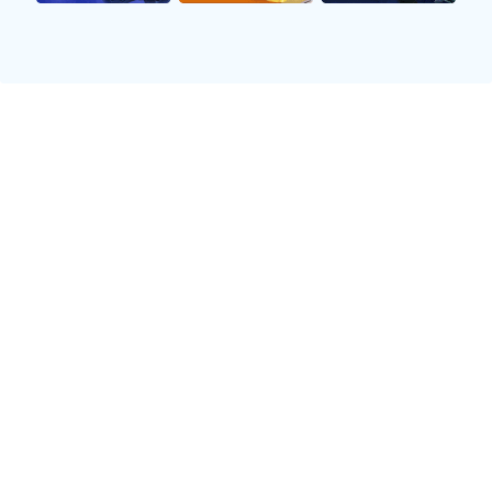
NBA
西甲
西
巴塞罗那新赛季阵容升级，哈维战术体系革新
部
夏窗转会开启，巴萨引进了两名强力中场，旨在提升控球
半
率...
勒
决
布
赛
朗
G5
·
詹
前
国
网球
姆
家
瞻：
队
斯
湖
状