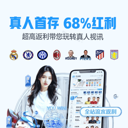
☰
STARSKY
星空体育
探索无限可能
掌握赛场先机
星空官方网站致力于为您提供最全面的体育赛事数据
整合与分析服务。从足球到篮球，从NBA到世界杯，
我们实时追踪每一个精彩瞬间。
查看今日赛事
今日焦点赛事