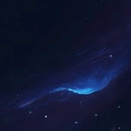
世预赛亚洲区12强赛：国足迎来关键战役
接下来的一轮比赛将直接决定出线形势，全队上下士气
高涨...
球队百科与数据分析
豪门球队档案
深入解析欧洲五大联赛豪门的历史沿革、战术风格及荣
誉殿堂。从皇马的银河战舰政策到巴萨的拉玛西亚青
训，了解每一个冠军背后的故事。
查看球队列表 →