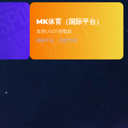
英超积分榜
曼城
75分
1
阿森纳
71分
2
利物浦
68分
3
阿斯顿维拉
60分
4
热刺
57分
5
完整积分榜