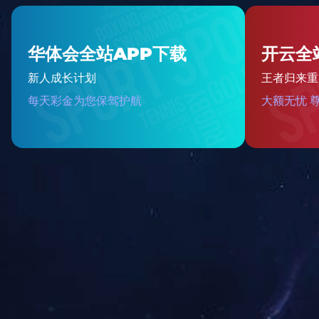
热门赛事资讯
NBA