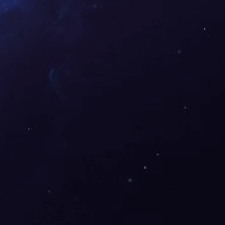
▶
03:45
曼城vs利物浦 全场高光
▶
02:10
湖人vs勇士 关键回合