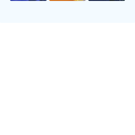
NBA
西甲
西
巴塞罗那新赛季阵容升级，哈维战术体系革新
部
夏窗转会开启，巴萨引进了两名强力中场，旨在提升控球
半
率...
勒
决
布
赛
朗
G5
·
詹
前
国
网球
姆
家
瞻：
队
斯
湖
状