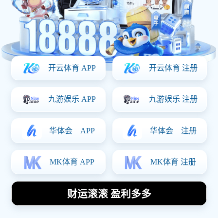
曼彻斯特城
利物浦
2 - 1
英超
第78分钟
洛杉矶湖人
金州勇士
108 - 105
NBA
第四节
皇家马德里
拜仁慕尼黑
vs
欧冠
20:00
热门赛事资讯
查看更多 >